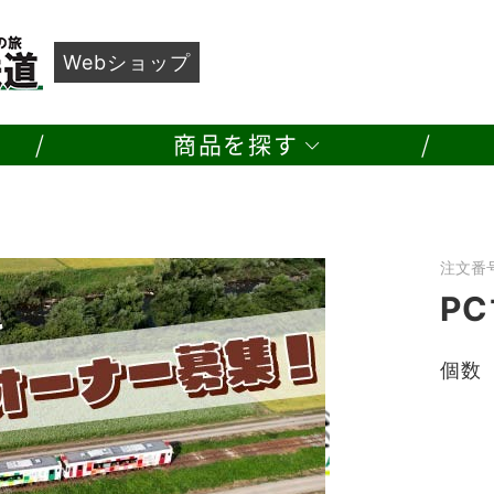
カテゴリ別に探す
Webショップ
すすめ
鉄道グッズ
記念切符
由利高原鉄道 Web ショップ
品
額装写真
鉄道部品
商品を探す
注文番号
P
個数