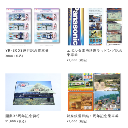
YR-3003運行記念乗車券
エボルタ電池鉄道ラッピング記念
乗車券
¥800
(税込)
¥1,000
(税込)
開業36周年記念切符
姉妹鉄道締結１周年記念乗車券
¥1,600
(税込)
¥1,000
(税込)