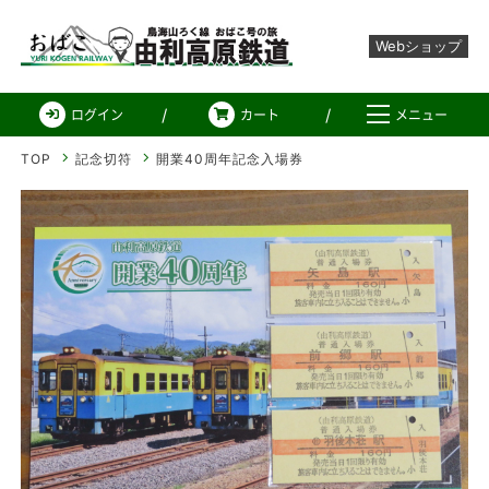
Webショップ
由利高原鉄道 Web ショ
ログイン
カート
メニュー
TOP
記念切符
開業40周年記念入場券