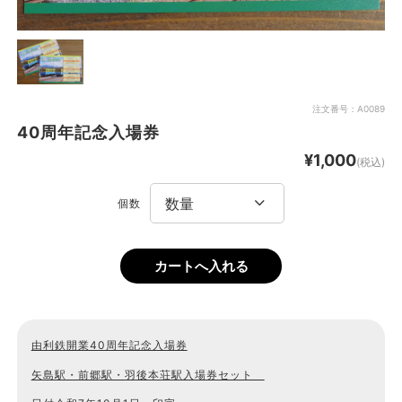
注文番号：A0089
40周年記念入場券
¥1,000
(税込)
個数
由利鉄開業40周年記念入場券
矢島駅・前郷駅・羽後本荘駅入場券セット