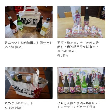
吞んべいお勧め秋田のお酒セット
萌酒＊松皮カンナ（純米大吟
醸）・由利鉄中華そばセット
¥3,500
(税込)
¥4,750
(税込)
売り切れ
蔵めぐりの旅セット
ゆりほん娘＊萌酒全8種セット
トレーディングカード付き
¥3,800
(税込)