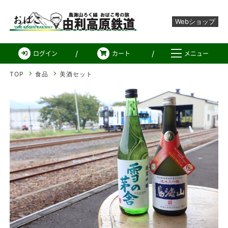
Webショップ
由利高原鉄道 Web ショ
ログイン
カート
メニュー
TOP
食品
美酒セット