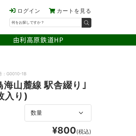
ログイン
カートを見る
由利高原鉄道HP
：G0010-1B
鳥海山麓線 駅舎綴り｣
枚入り)
¥800
(税込)