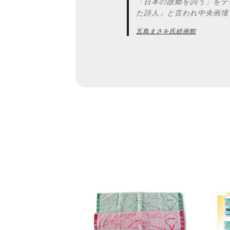
「日本の故郷を詞う」をテ
た詩人」と言われ中央画壇
五島まさを氏絵画館