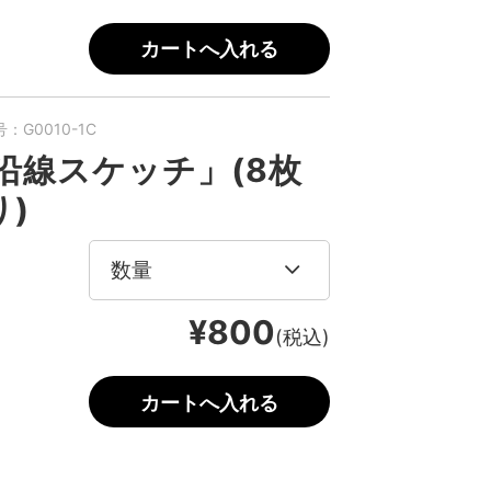
：G0010-1C
 沿線スケッチ」(8枚
り)
¥800
(税込)