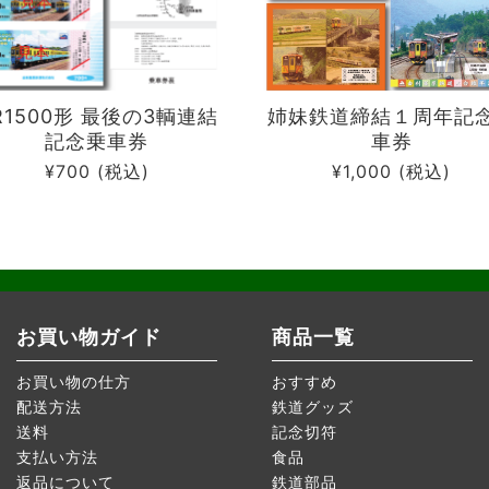
R1500形 最後の3輌連結
姉妹鉄道締結１周年記
記念乗車券
車券
¥700
(税込)
¥1,000
(税込)
お買い物ガイド
商品一覧
お買い物の仕方
おすすめ
配送方法
鉄道グッズ
送料
記念切符
支払い方法
食品
返品について
鉄道部品