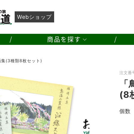
カテゴリ別に探す
Webショップ
すすめ
鉄道グッズ
記念切符
由利高原鉄道 Web ショップ
品
額装写真
鉄道部品
商品を探す
集(3種類8枚セット)
注文番号
「
(8
個数